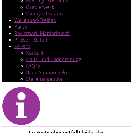
Massage-Kosmetik
Gradierwerk
Dannys Restaurant
Wellenbad-Freibad
Kurse
Revierpark-Mattlerbusch
Preise + Zeiten
Service
Kontakt
Haus- und Badeordnung
FAQ´s
Bade-Saunaregeln
Stellenangebote
Im September entfällt leider der