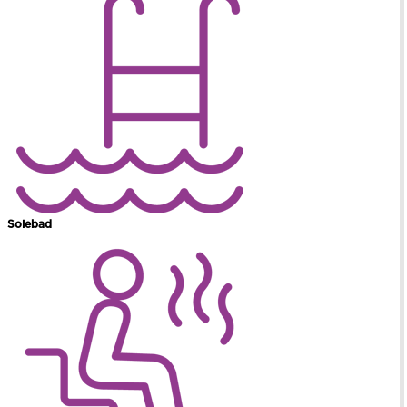
Solebad