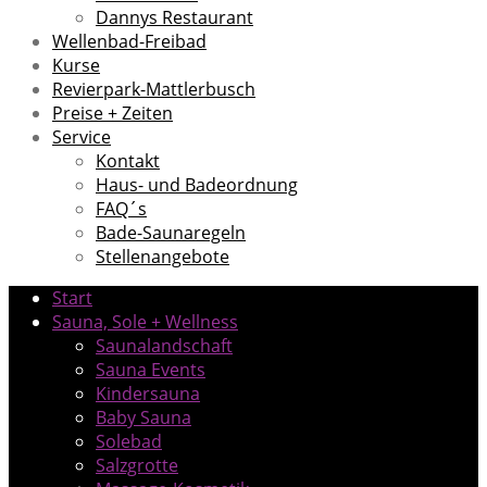
Dannys Restaurant
Wellenbad-Freibad
Kurse
Revierpark-Mattlerbusch
Preise + Zeiten
Service
Kontakt
Haus- und Badeordnung
FAQ´s
Bade-Saunaregeln
Stellenangebote
Start
Sauna, Sole + Wellness
Saunalandschaft
Sauna Events
Kindersauna
Baby Sauna
Solebad
Salzgrotte